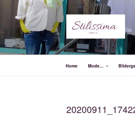
Zum
Inhalt
springen
Home
Mode…
Bilderga
20200911_1742