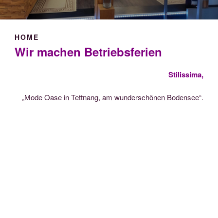
HOME
Wir machen Betriebsferien
Stilissima,
„Mode Oase in Tettnang, am wunderschönen Bodensee“.
Mode sollte nicht nur die Haut berühren, sondern vor allem
unser Herz zum hüpfen bringen!
Wir suchen unsere Kollektionen mit viel Liebe selbst aus
und überlassen so nichts dem Zufall.
Jede Kollektion wird von uns anprobiert, um genau die
Proportionen