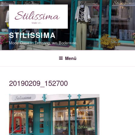
Zum
Inhalt
springen
STILISSIMA
Mode Oase in Tettnang, am Bodensee.
Menü
20190209_152700